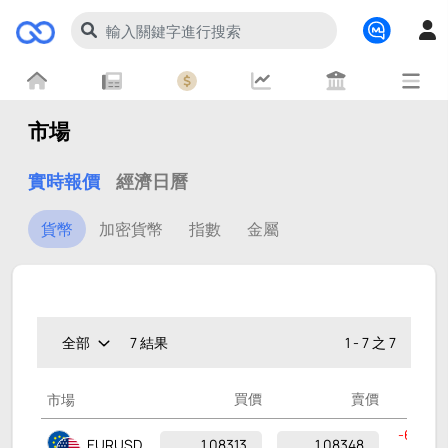
市場
實時報價
經濟日曆
貨幣
加密貨幣
指數
金屬
7
結果
1
-
7
之
7
買價
賣價
市場
改變
-6.92%
1.08313
1.08348
EURUSD