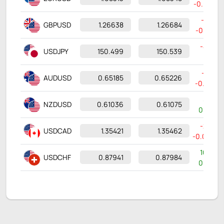
-0.08057
-5.61%
1.26638
1.26684
GBPUSD
-0.07531
-4.84%
150.499
150.539
USDJPY
-7.661
-2.81%
0.65185
0.65226
AUDUSD
-0.01885
5.42%
0.61036
0.61075
NZDUSD
0.03137
-2.38%
1.35421
1.35462
USDCAD
-0.03299
10.24%
0.87941
0.87984
USDCHF
0.08172